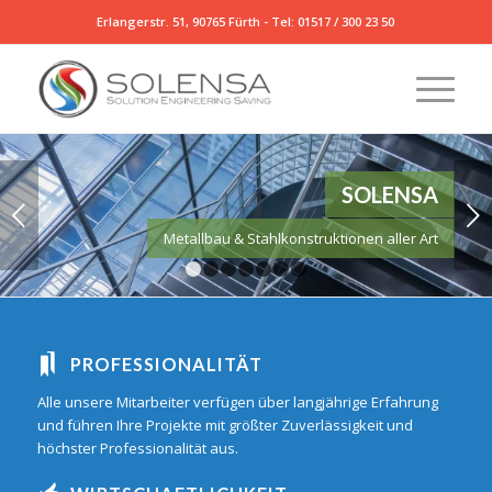
Erlangerstr. 51, 90765 Fürth -
Tel: 01517 / 300 23 50
SOLENSA
Weiter
Metallbau & Stahlkonstruktionen aller Art
1
2
3
4
5
6
7
PROFESSIONALITÄT
Alle unsere Mitarbeiter verfügen über langjährige Erfahrung
und führen Ihre Projekte mit größter Zuverlässigkeit und
höchster Professionalität aus.