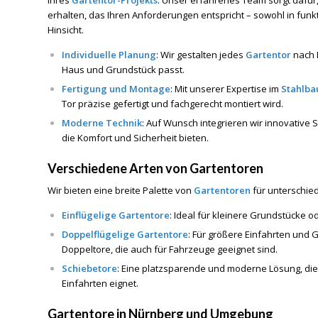
Ihres
Gartentor-Projekts
. Unser erfahrenes Team sorgt dafür
erhalten, das Ihren Anforderungen entspricht – sowohl in funkt
Hinsicht.
Individuelle Planung
: Wir gestalten jedes
Gartentor
nach 
Haus und Grundstück passt.
Fertigung und Montage
: Mit unserer Expertise im
Stahlba
Tor präzise gefertigt und fachgerecht montiert wird.
Moderne Technik
: Auf Wunsch integrieren wir innovative 
die Komfort und Sicherheit bieten.
Verschiedene Arten von Gartentoren
Wir bieten eine breite Palette von
Gartentoren
für unterschied
Einflügelige Gartentore
: Ideal für kleinere Grundstücke 
Doppelflügelige Gartentore
: Für größere Einfahrten und 
Doppeltore, die auch für Fahrzeuge geeignet sind.
Schiebetore
: Eine platzsparende und moderne Lösung, die
Einfahrten eignet.
Gartentore in Nürnberg und Umgebung