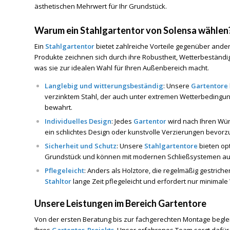
ästhetischen Mehrwert für Ihr Grundstück.
Warum ein Stahlgartentor von Solensa wählen
Ein
Stahlgartentor
bietet zahlreiche Vorteile gegenüber ande
Produkte zeichnen sich durch ihre Robustheit, Wetterbeständig
was sie zur idealen Wahl für Ihren Außenbereich macht.
Langlebig und witterungsbeständig
: Unsere
Gartentore
verzinktem Stahl, der auch unter extremen Wetterbedingung
bewahrt.
Individuelles Design
: Jedes
Gartentor
wird nach Ihren Wüns
ein schlichtes Design oder kunstvolle Verzierungen bevorzu
Sicherheit und Schutz
: Unsere
Stahlgartentore
bieten opt
Grundstück und können mit modernen Schließsystemen au
Pflegeleicht
: Anders als Holztore, die regelmäßig gestrich
Stahltor
lange Zeit pflegeleicht und erfordert nur minimale
Unsere Leistungen im Bereich Gartentore
Von der ersten Beratung bis zur fachgerechten Montage begleit